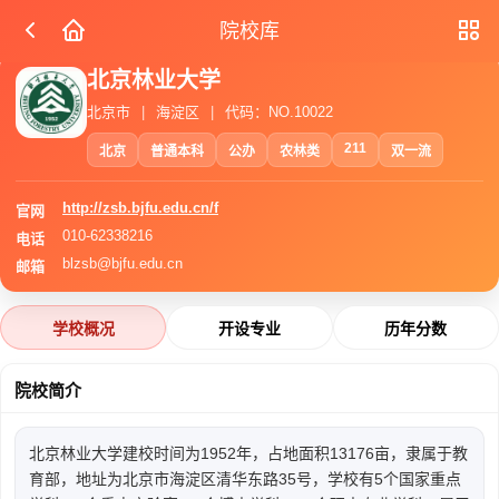
院校库
北京林业大学
北京市
|
海淀区
|
代码：NO.10022
211
北京
普通本科
公办
农林类
双一流
http://zsb.bjfu.edu.cn/f
官网
010-62338216
电话
blzsb@bjfu.edu.cn
邮箱
学校概况
开设专业
历年分数
院校简介
北京林业大学建校时间为1952年，占地面积13176亩，隶属于教
育部，地址为北京市海淀区清华东路35号，学校有5个国家重点