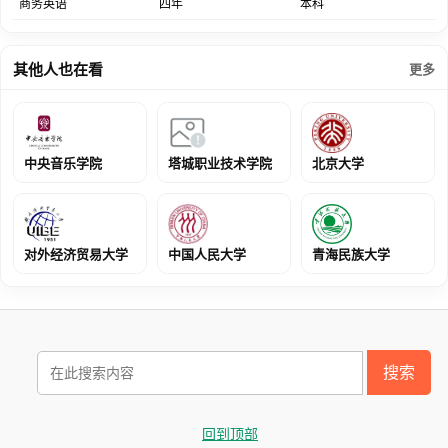
商务英语
四年
本科
赛、德国红点奖、ACM国际大学生程序设计竞赛、全国大学生数学
建模竞赛、全国大学生电子设计竞赛、全国大学生电子商务“创新、
创意及创业”挑战赛、全国农林研究生学术科技作品大赛、全国研究
其他人也在看
更多
生数学建模竞赛等国家级竞赛中屡获佳绩。近五年毕业生就业率在
93%以上。
师资队伍力量雄厚。学校成立了发展战略咨询委员会，46位相关学科
领域的两院院士应邀担任发展战略咨询委员会委员，为学校改革发展
中央音乐学院
塔城职业技术学院
北京大学
和师资队伍建设提供智力支持。共有教职工2098人，其中专任教师
1386人，包括教授355人、副教授600人。中国工程院院士3人，获
国家级人才计划34人次，国家“973”首席科学家1人，“863”首席专家1
对外经济贸易大学
中国人民大学
青海民族大学
人，国家社科基金重大项目首席科学家1人，中宣部“文化名家暨四个
一批人才”1人，科技部“中青年科技创新领军人才”4人，环保部“国家
环境保护专业技术青年拔尖人才”2人，“新世纪优秀人才支持计划”35
人，“中国青年科技奖”获得者9人，“中国青年女科学家奖”获得者2
人，“科技北京”百名领军人才1人，北京市优秀青年人才2人，北京市
搜索
高创人才支持计划青年拔尖人才1人，北京高校青年英才计划入选者
50人，北京市优秀人才支持计划入选者27人，国家及省部级有突出
贡献专家10人次，享受政府特殊津贴专家106人，教育部“创新团队
回到顶部