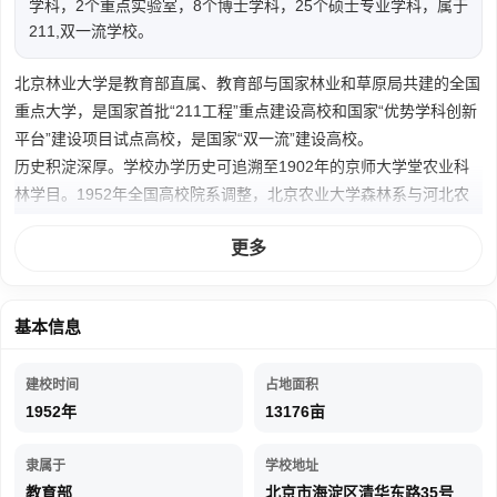
学科，2个重点实验室，8个博士学科，25个硕士专业学科，属于
211,双一流学校。
北京林业大学是教育部直属、教育部与国家林业和草原局共建的全国
重点大学，是国家首批“211工程”重点建设高校和国家“优势学科创新
平台”建设项目试点高校，是国家“双一流”建设高校。
历史积淀深厚。学校办学历史可追溯至1902年的京师大学堂农业科
林学目。1952年全国高校院系调整，北京农业大学森林系与河北农
学院森林系合并，成立北京林学院。1956年，北京农业大学造园系
更多
和清华大学建筑系部分并入学校。1960年被列为全国重点高等院
校，1981年成为首批具有博士、硕士学位授予权的高校。1985年更
名为北京林业大学。1996年被国家列为首批“211工程”重点建设高
基本信息
校。2000年，由原国家林业局划归教育部直属管理。同年，经教育
部批准试办研究生院。2001年获教育部和国家林业局共建支持。
建校时间
占地面积
2004年正式成立研究生院。2005年获得本科自主选拔录取资格。
1952年
13176亩
2008年，成为国家“优势学科创新平台”建设项目试点高校。2011年
与其他10所行业特色高校参与组建北京高科大学联盟。2012年，牵
隶属于
学校地址
头成立中国第一个林业协同创新中心——“林木资源高效培育与利用”
教育部
北京市海淀区清华东路35号