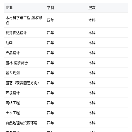
林学和风景园林学两个一级学科位居A+档位。拥有1个一级学科国家
专业
学制
层次
重点学科（含7个二级学科国家重点学科）、2个二级学科国家重点学
科、1个国家重点（培育）学科、6个国家林业和草原局重点学科（一
木材科学与工程
国家特
四年
本科
级）、3个国家林业和草原局重点培育学科、2个北京高校高精尖学
色
科、3个北京市重点学科（一级）（含重点培育学科）、4个北京市重
视觉传达设计
四年
本科
点学科（二级）、1个北京市重点交叉学科。
动画
四年
本科
人才培养体系完备。学校现有17个学院，65个本科专业及方向，25
个硕士学位授权一级学科点，17个专业学位授权点，8个博士学位授
产品设计
四年
本科
权一级学科点，7个博士后流动站。在校生26458人，其中本科生
园林
国家特色
四年
本科
13719人，研究生7513人，各类继续教育学生5226人。实施导师
城乡规划
四年
本科
制、主辅修制，拥有国家理科基地、国家卓越农林人才培养计划、梁
希实验班、创新实验班、中外合作办学等多种拔尖创新人才和复合型
园艺（观赏园艺方向）
四年
本科
人才的培养模式。有18个国家级一流专业建设点，8个省部级一流专
环境设计
四年
本科
业建设点，2个北京市重点建设一流专业。获得国家级教学成果11项
网络工程
四年
本科
（一等奖3项、二等奖7项、优秀奖1项），国家级教材建设奖优秀教
材3种，全国教材建设奖先进个人1人，省部级教学成果奖51项，国
土木工程
四年
本科
家级一流课程12门，北京高校优质本科课程12门。5篇博士学位论文
自然地理与资源环境
四年
本科
入选“全国优秀博士论文”。在中国国际“互联网+”大学生创新创业大