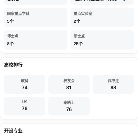
协同创新中心。2016年，学校“林木分子设计育种高精尖创新中心”入
选北京市第二批高精尖创新中心。2017年，首批进入国家“双一流”建
国家重点学科
重点实验室
设高校行列，林学和风景园林学两个学科入选“双一流”建设学科名
5个
2个
单。2019年，生态修复工程学、城乡人居生态环境学入选北京高校
高精尖学科建设名单。2021年，成功获批雄安校区，成为首批入驻
博士点
硕士点
雄安的高校。2022年，入选国家第二轮“双一流”建设高校名单，林
8个
25个
学、风景园林学两个学科入选国家第二轮“双一流”建设学科名单。
办学特色鲜明。学校以生物学、生态学为基础，以林学、风景园林
学、林业工程、草学和农林经济管理为特色，是农、理、工、管、
高校排行
经、文、法、哲、教、艺等多门类协调发展的全国重点大学。长期以
来，学校秉承“知山知水，树木树人”校训，践行“替河山装成锦绣，把
软科
校友会
武书连
国土绘成丹青”理念，为国家培养了20余万名高级专门人才和一批外
74
81
88
国留学生，其中包括16名两院院士为代表的一大批杰出科技专家和管
理人才，他们为我国生态文明建设、林草事业和经济社会发展做出了
US
泰晤士
卓越贡献。
76
76
学科实力强大。学校是国务院学位委员会、教育部授权可自行审定教
授任职资格的高校，是国务院学位委员会授权一级学科内可自主设置
开设专业
博士、硕士二级学科及交叉学科的高校。在全国第四轮学科评估中，