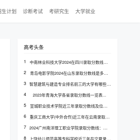
招生计划
诊断考试
考研究生
大学就业
高考头条
1
中南林业科技大学2024在四川录取分数线是多少？最低536分/最高564分
2
青岛电影学院2024在山东录取分数线是多少？最低243分/最高482分
3
智慧建筑与建造专业排名前三的大学有哪些（2024最新前三强大学名单）
4
2023年青海大学各省录取分数线一览表
5
宣城职业技术学院近三年录取分数线及位次：福建2021-2023最低分
6
重庆工商大学(中外合作)近三年在云南录取分数线(含2021-2023最低分)
7
2024广州南洋理工职业学院录取分数线：最低150分（含各专业录取最低分）
8
上饶幼儿师范高等专科学校近三年在宁夏录取分数线(含2021-2023最低分)