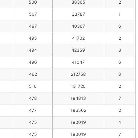
500
38365
2
507
33787
1
497
40367
6
495
41702
2
494
42359
3
496
41047
6
462
212758
8
510
131720
2
478
184813
7
477
186562
2
475
190019
4
475
190019
7